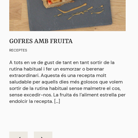
GOFRES AMB FRUITA
SU
RECEPTES
RECE
A tots en ve de gust de tant en tant sortir de la
Aqu
rutina habitual i fer un esmorzar o berenar
reme
extraordinari. Aquesta és una recepta molt
per 
saludable per aquells dies més golosos que volem
d’un
sortir de la rutina habitual sense malmetre el cos,
desp
sense excedir-nos. La fruita és l’aliment estrella per
per 
endolcir la recepta. […]
que 