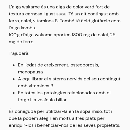
L’alga wakame és una alga de color verd fort de
textura carnosa i gust suau. Té un alt contingut amb
ferro, calci, vitamines B. També té àcid glutàmic com
l’alga kombu.
100 g d’alga wakame aporten 1300 mg de calci, 25
mg de ferro.
T’ajudarà:
En l’edat de creixement, osteoporosis,
menopausa
A equilibrar el sistema nerviós pel seu contingut
amb vitamines B
En totes les patologies relacionades amb el
fetge i la vesícula biliar
És coneguda per utilitzar-la en la sopa miso, tot i
que la podem afegir en molts altres plats per
enriquir-los i beneficiar-nos de les seves propietats.