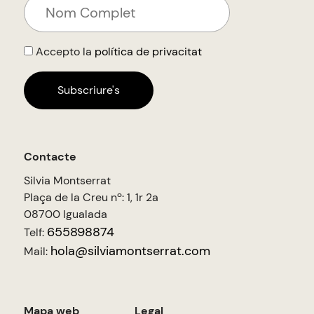
Accepto la
política de privacitat
Contacte
Silvia Montserrat
Plaça de la Creu nº: 1, 1r 2a
08700 Igualada
655898874
Telf:
hola@silviamontserrat.com
Mail:
Mapa web
Legal