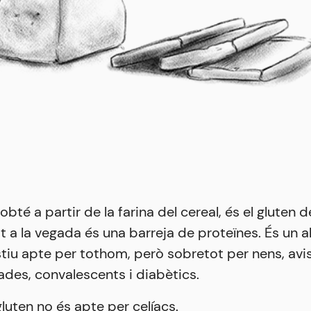
’obté a partir de la farina del cereal, és el gluten d
 a la vegada és una barreja de proteïnes. És un a
tiu apte per tothom, però sobretot per nens, avis
des, convalescents i diabètics.
gluten no és apte per celíacs.