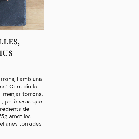
LLES,
FALS PURÉ DE PATATES
RECEPTES
IUS
Actualment la patata és una de le
mes consumides. Antigament se’n
rrons, i amb una
consumien moltes perquè eren mo
ns” Com diu la
econòmiques i fàcil de conrear, avu
l menjar torrons.
es consumeixen pel seu pas genera
en, però saps que
seu costum de cuinar-la en molts p
gredients de
també pel seu baix cost. Però la p
75g ametlles
una verdura solanàcia, rica en solan
ellanes torrades