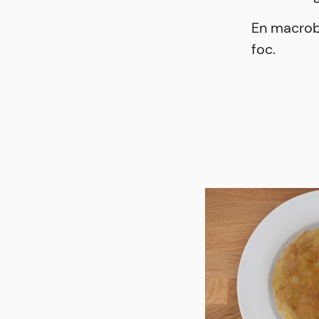
En macrobi
foc.