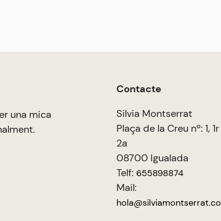
Contacte
Silvia Montserrat
er una mica
Plaça de la Creu nº: 1, 1r
nalment.
2a
08700 Igualada
Telf:
655898874
Mail:
hola@silviamontserrat.c