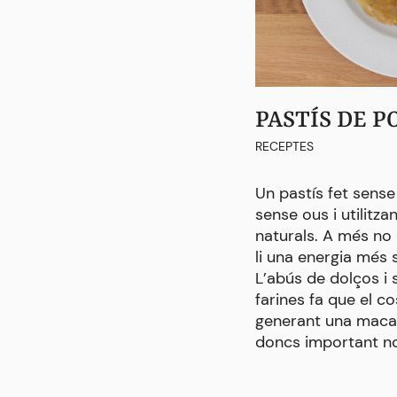
PASTÍS DE 
RECEPTES
Un pastís fet sense 
sense ous i utilitz
naturals. A més no 
li una energia més s
L’abús de dolços i 
farines fa que el c
generant una maca d
doncs important no