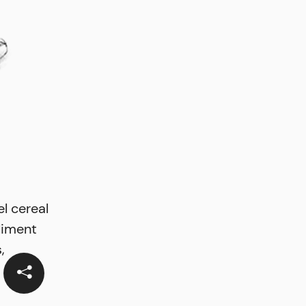
el cereal
liment
,