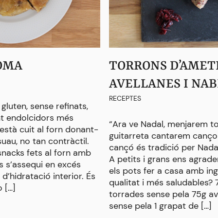
POMA
TORRONS D’AMET
AVELLANES I NAB
RECEPTES
gluten, sense refinats,
ant endolcidors més
“Ara ve Nadal, menjarem to
està cuit al forn donant-
guitarreta cantarem canço
uau, no tan contràctil.
cançó és tradició per Nada
snacks fets al forn amb
A petits i grans ens agrad
os s’assequi en excés
els pots fer a casa amb in
’hidratació interior. És
qualitat i més saludables? 
 […]
torrades sense pela 75g av
sense pela 1 grapat de […]