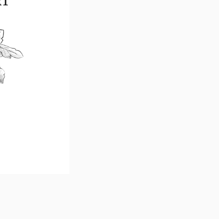
RT
NORI
DICCIONARI