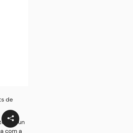
ts de
tes, és un
ua com a