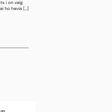
ts i on vaig
d’energia. Les castanyes són un fru
i ho havia […]
típic de la tardor i hivern. Són riq
calci, magnesi, potassi i ferro a mé
d’aportar molta […]