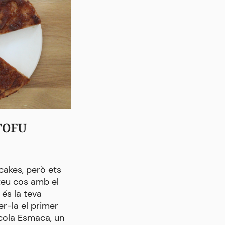
TOFU
ARRÒS AMB CASTANYES
CARBASSA
RECEPTES
cakes, però ets
teu cos amb el
Les castanyes combinades amb l’a
és la teva
un plat ben bo i sobretot adequat
er-la el primer
reforçar l’energia del cos en els 
cola Esmaca, un
freds o quan et sents cansat@, am