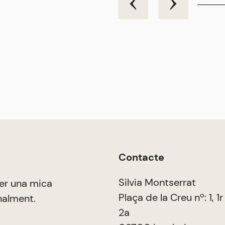
Contacte
Silvia Montserrat
er una mica
Plaça de la Creu nº: 1, 1r
nalment.
2a