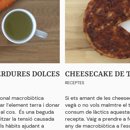
ERDURES DOLCES
CHEESECAKE DE 
RECEPTES
ional macrobiòtica
Si ets amant de les cheese
ar l’element terra i donar
vegà o no vols malmtre el 
a al cos. És una beguda
consum de làctics aquesta 
itzar la tensió causada
recepta. Vaig a prendre a f
als hàbits ajudant a
any de macrobiòtica a l’es