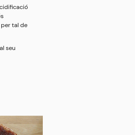
cidificació
és
per tal de
al seu