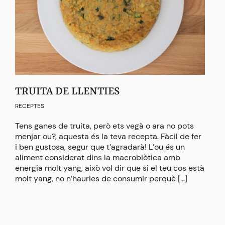
TRUITA DE LLENTIES
BE
RECEPTES
RECE
Tens ganes de truita, però ets vegà o ara no pots
Aque
menjar ou?, aquesta és la teva recepta. Fàcil de fer
ref
i ben gustosa, segur que t’agradarà! L’ou és un
la 
aliment considerat dins la macrobiòtica amb
ten
energia molt yang, això vol dir que si el teu cos està
amb 
molt yang, no n’hauries de consumir perquè […]
viu
beur
[…]