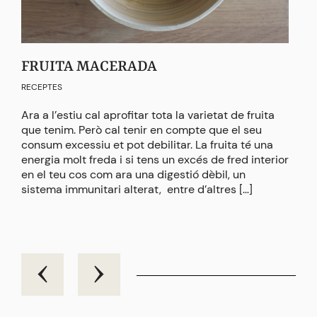
FRUITA MACERADA
KI
RECEPTES
RECE
Ara a l’estiu cal aprofitar tota la varietat de fruita
La k
que tenim. Però cal tenir en compte que el seu
dolc
consum excessiu et pot debilitar. La fruita té una
més 
energia molt freda i si tens un excés de fred interior
semp
en el teu cos com ara una digestió dèbil, un
d’en
sistema immunitari alterat, entre d’altres […]
boní