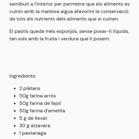
semibuit a l’interior per permetre que els aliments es
cuinin amb la mateixa aigua afavorint la conservació
de tots els nutrients dels aliments que si cuinen.
El pastís queda més esponjós, sense posar-li líquids,
tan sols amb la fruita i verdura que li posem.
Ingredients:
2 plàtans
50g farina arròs
50g farina de fajol
50g farina d’ametlla
5 g de llevat
30 g atzavara
1 pastanaga