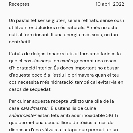
Receptes
10 abril 2022
Un pastís fet sense gluten, sense refinats, sense ous i
utilitzant endolcidors més naturals. A més no està
cuit al forn donant-li una energia més suau, no tan
contràctil.
L’abús de dolços i snacks fets al forn amb farines fa
que el cos s’assequi en excés generant una maca
d’hidratació interior. És doncs important no abusar
d’aquesta cocció a l’estiu i o primavera quan el teu
cos necessita més hidratació, també cal evitar-la en
casos de sequedat.
Per cuinar aquesta recepta utilitzo una olla de la
casa
saladmaster.
Els utensilis de cuina
saladmaster
estan fets amb acer inoxidable 316 Ti
que permet una cocció lliure de tòxics a més de
disposar d’una vàlvula a la tapa que permet fer un