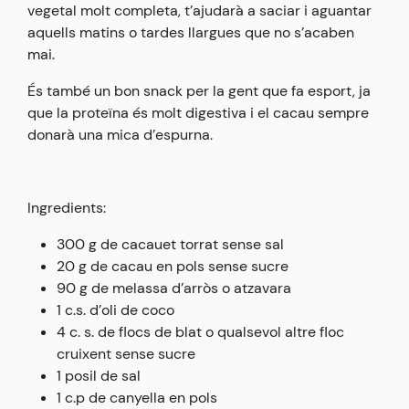
vegetal molt completa, t’ajudarà a saciar i aguantar
aquells matins o tardes llargues que no s’acaben
mai.
És també un bon snack per la gent que fa esport, ja
que la proteïna és molt digestiva i el cacau sempre
donarà una mica d’espurna.
Ingredients:
300 g de cacauet torrat sense sal
20 g de cacau en pols sense sucre
90 g de melassa d’arròs o atzavara
1 c.s. d’oli de coco
4 c. s. de flocs de blat o qualsevol altre floc
cruixent sense sucre
1 posil de sal
1 c.p de canyella en pols