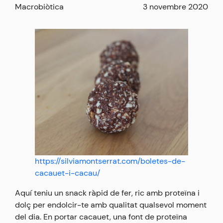
Macrobiòtica
3 novembre 2020
https://silviamontserrat.com/boletes-de-
cacauet-i-cacau/
Aquí teniu un snack ràpid de fer, ric amb proteïna i
dolç per endolcir-te amb qualitat qualsevol moment
del dia. En portar cacauet, una font de proteïna