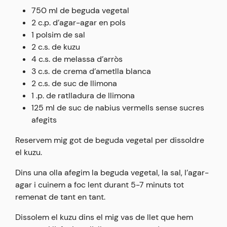
750 ml de beguda vegetal
2 c.p. d’agar-agar en pols
1 polsim de sal
2 c.s. de kuzu
4 c.s. de melassa d’arròs
3 c.s. de crema d’ametlla blanca
2 c.s. de suc de llimona
1 .p. de ratlladura de llimona
125 ml de suc de nabius vermells sense sucres
afegits
Reservem mig got de beguda vegetal per dissoldre
el kuzu.
Dins una olla afegim la beguda vegetal, la sal, l’agar-
agar i cuinem a foc lent durant 5-7 minuts tot
remenat de tant en tant.
Dissolem el kuzu dins el mig vas de llet que hem