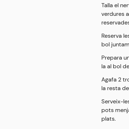
Talla el ne
verdures a 
reservades
Reserva le
bol junta
Prepara un
la al bol d
Agafa 2 tr
la resta d
Serveix-le
pots menj
plats.