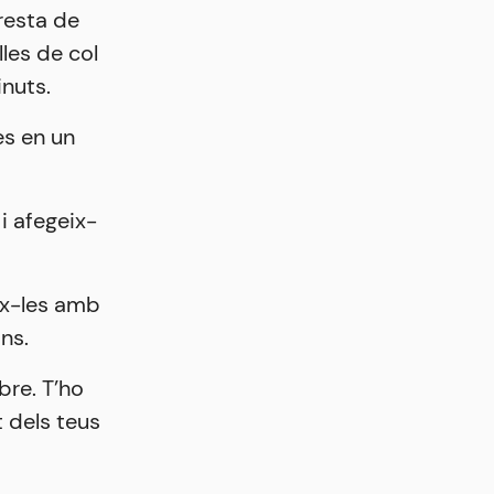
 resta de
lles de col
inuts.
es en un
i afegeix-
eix-les amb
ns.
bre. T’ho
 dels teus