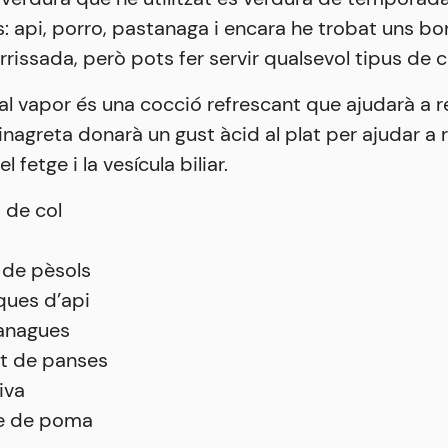
: api, porro, pastanaga i encara he trobat uns bo
rrissada, però pots fer servir qualsevol tipus de c
al vapor és una cocció refrescant que ajudarà a re
vinagreta donarà un gust àcid al plat per ajudar a r
l fetge i la vesícula biliar.
s de col
 de pèsols
ques d’api
anagues
at de panses
liva
e de poma