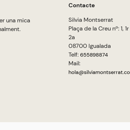
Contacte
Silvia Montserrat
er una mica
Plaça de la Creu nº: 1, 1r
nalment.
2a
08700 Igualada
Telf:
655898874
Mail:
hola@silviamontserrat.c