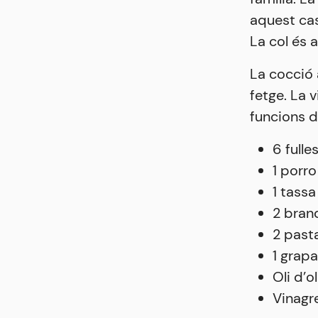
aquest cas
La col és a
La cocció 
fetge. La 
funcions de
6 fulle
1 porro
1 tassa
2 bran
2 past
1 grap
Oli d’o
Vinagr