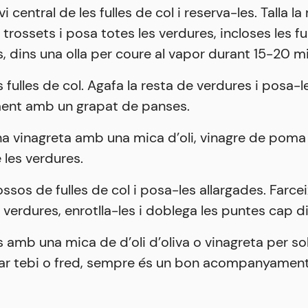
rvi central de les fulles de col i reserva-les. Talla la
trossets i posa totes les verdures, incloses les fu
, dins una olla per coure al vapor durant 15-20 m
s fulles de col. Agafa la resta de verdures i posa-l
ment amb un grapat de panses.
a vinagreta amb una mica d’oli, vinagre de poma 
e les verdures.
ossos de fulles de col i posa-les allargades. Farc
e verdures, enrotlla-les i doblega les puntes cap di
s amb una mica de d’oli d’oliva o vinagreta per so
ar tebi o fred, sempre és un bon acompanyament