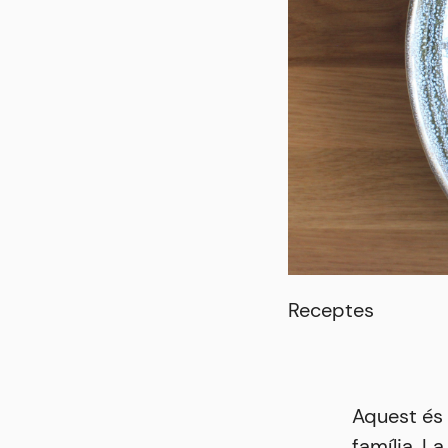
Receptes
Aquest és u
família. L