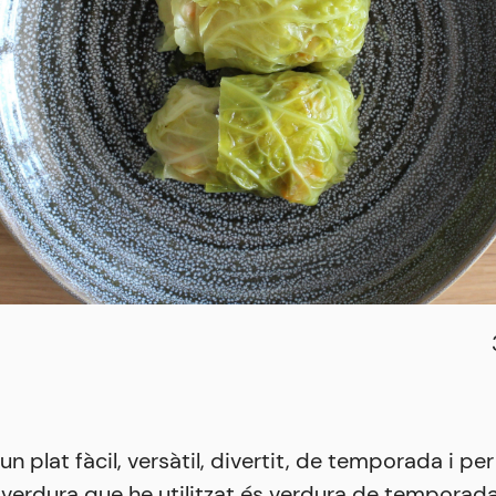
n plat fàcil, versàtil, divertit, de temporada i per
a verdura que he utilitzat és verdura de temporada