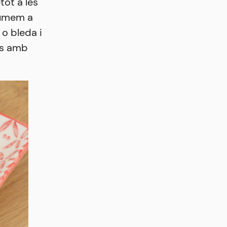
ot a les
stumem a
 o bleda i
es amb