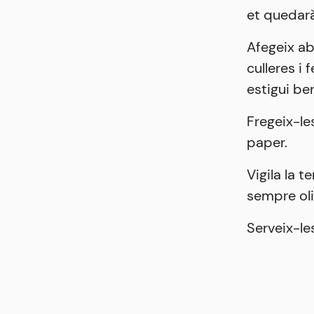
et quedar
Afegeix ab
culleres i
estigui be
Fregeix-le
paper.
Vigila la t
sempre oli
Serveix-le