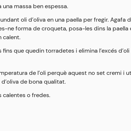
à una massa ben espessa.
undant oli d’oliva en una paella per fregir. Agafa 
 fes-ne forma de croqueta, posa-les dins la paella q
n calent.
s fins que quedin torradetes i elimina l’excés d’ol
emperatura de l’oli perquè aquest no set cremi i ut
 d’oliva de bona qualitat.
s calentes o fredes.