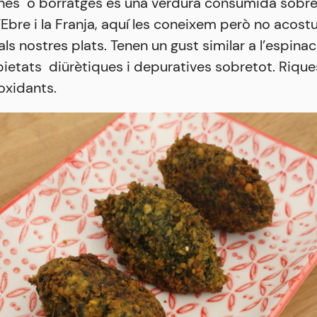
nes o borratges és una verdura consumida sobret
l’Ebre i la Franja, aquí les coneixem però no aco
ls nostres plats. Tenen un gust similar a l’espinac
ietats diürètiques i depuratives sobretot. Riqu
ioxidants.