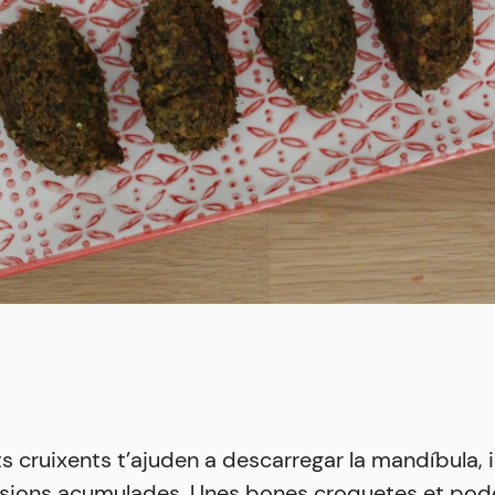
ts cruixents t’ajuden a descarregar la mandíbula, 
ensions acumulades. Unes bones croquetes et pod