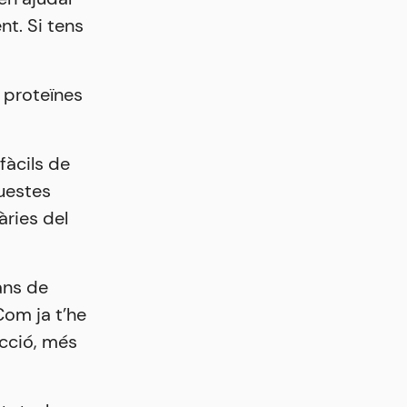
t. Si tens
 proteïnes
fàcils de
questes
àries del
ans de
Com ja t’he
occió, més