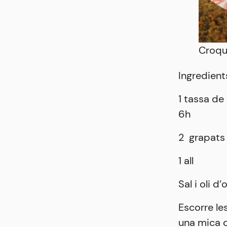
Croque
Ingredient
1 tassa de
6h
2 grapats
1 all
Sal i oli d’
Escorre les
una mica de