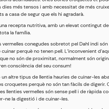
s dies més tensos i amb necessitat de més cruixen
s a casa de segur que els hi agradarà.
na recepta nutritiva, amb un elevat contingut de
tota la família.
es vermelles conegudes sobretot pel Dahl indi són 
de cuinar perquè no tenen pell. L’inconvenient d’a
s que no són de proximitat, normalment són origin
ren consciència del seu consum!
un altre tipus de llentia hauries de cuinar-les ab
es croquetes perquè no són tan fàcils de digerir. 
les llenties vermelles són sense pell i de ràpida c
er-ne la digestió i de cuinar-les.