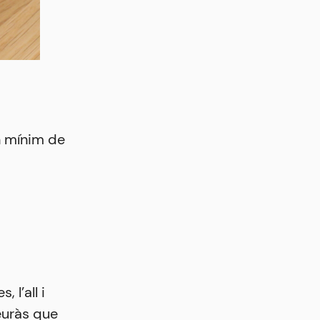
n mínim de
 l’all i
Veuràs que