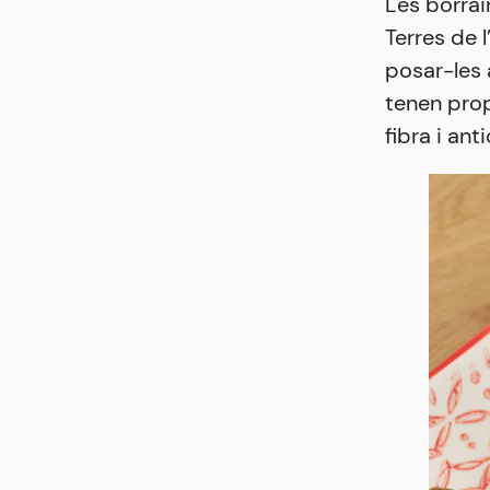
Les borrai
Terres de 
posar-les a
tenen prop
fibra i ant