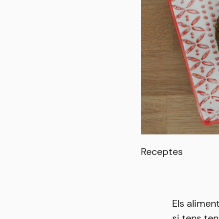
Receptes
Els alimen
si tens t