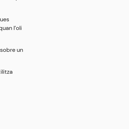
dues
uan l’oli
i sobre un
ilitza