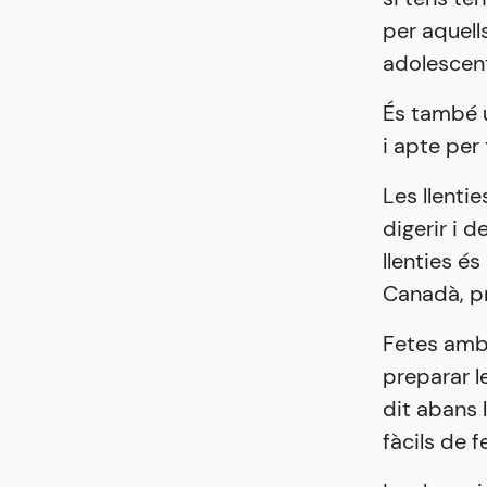
per aquell
adolescent
És també u
i apte per 
Les llenti
digerir i 
llenties é
Canadà, p
Fetes amb 
preparar l
dit abans 
fàcils de f