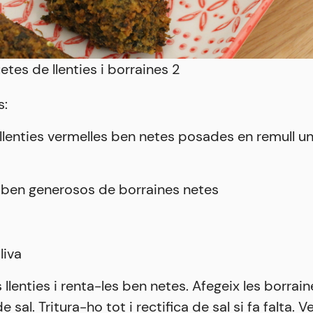
tes de llenties i borraines 2
s:
 llenties vermelles ben netes posades en remull u
 ben generosos de borraines netes
oliva
 llenties i renta-les ben netes. Afegeix les borraines,
 sal. Tritura-ho tot i rectifica de sal si fa falta. 