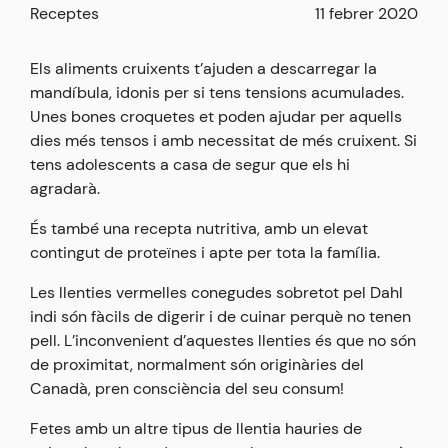
Receptes
11 febrer 2020
Els aliments cruixents t’ajuden a descarregar la
mandíbula, idonis per si tens tensions acumulades.
Unes bones croquetes et poden ajudar per aquells
dies més tensos i amb necessitat de més cruixent. Si
tens adolescents a casa de segur que els hi
agradarà.
És també una recepta nutritiva, amb un elevat
contingut de proteïnes i apte per tota la família.
Les llenties vermelles conegudes sobretot pel Dahl
indi són fàcils de digerir i de cuinar perquè no tenen
pell. L’inconvenient d’aquestes llenties és que no són
de proximitat, normalment són originàries del
Canadà, pren consciència del seu consum!
Fetes amb un altre tipus de llentia hauries de