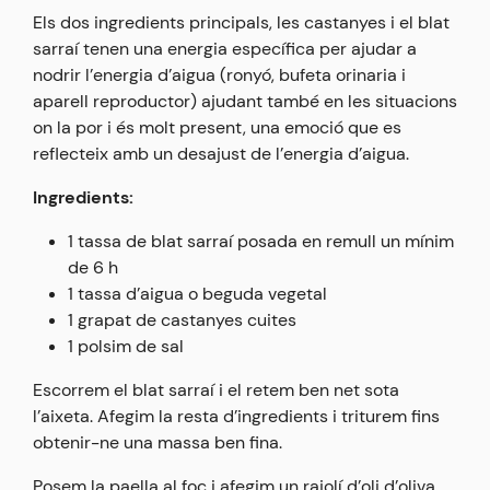
Els dos ingredients principals, les castanyes i el blat
sarraí tenen una energia específica per ajudar a
nodrir l’energia d’aigua (ronyó, bufeta orinaria i
aparell reproductor) ajudant també en les situacions
on la por i és molt present, una emoció que es
reflecteix amb un desajust de l’energia d’aigua.
Ingredients:
1 tassa de blat sarraí posada en remull un mínim
de 6 h
1 tassa d’aigua o beguda vegetal
1 grapat de castanyes cuites
1 polsim de sal
Escorrem el blat sarraí i el retem ben net sota
l’aixeta. Afegim la resta d’ingredients i triturem fins
obtenir-ne una massa ben fina.
Posem la paella al foc i afegim un rajolí d’oli d’oliva.