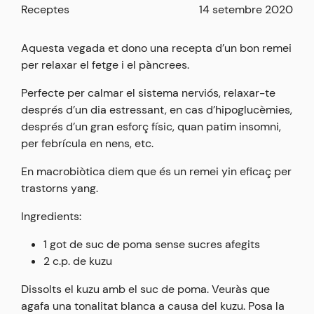
Receptes
14 setembre 2020
Aquesta vegada et dono una recepta d’un bon remei
per relaxar el fetge i el pàncrees.
Perfecte per calmar el sistema nerviós, relaxar-te
després d’un dia estressant, en cas d’hipoglucèmies,
després d’un gran esforç físic, quan patim insomni,
per febrícula en nens, etc.
En macrobiòtica diem que és un remei yin eficaç per
trastorns yang.
Ingredients:
1 got de suc de poma sense sucres afegits
2 c.p. de kuzu
Dissolts el kuzu amb el suc de poma. Veuràs que
agafa una tonalitat blanca a causa del kuzu. Posa la