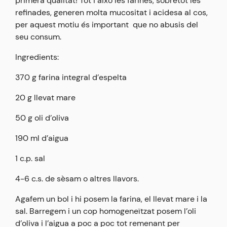
primera qualitat! Tot i això les farines, sobretot les
refinades, generen molta mucositat i acidesa al cos,
per aquest motiu és important que no abusis del
seu consum.
Ingredients:
370 g farina integral d’espelta
20 g llevat mare
50 g oli d’oliva
190 ml d’aigua
1 c.p. sal
4-6 c.s. de sèsam o altres llavors.
Agafem un bol i hi posem la farina, el llevat mare i la
sal. Barregem i un cop homogeneïtzat posem l’oli
d’oliva i l’aigua a poc a poc tot remenant per