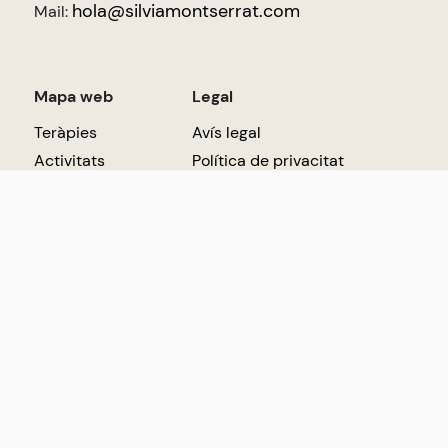
hola@silviamontserrat.com
Mail:
Mapa web
Legal
Teràpies
Avís legal
Activitats
Política de privacitat
Agenda
Política de cookies
Journal
Sobre mi
Faqs
Contacte
Crèdits.
©Sílvia Montserrat 2023.