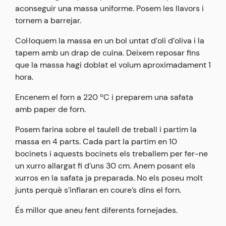
aconseguir una massa uniforme. Posem les llavors i
tornem a barrejar.
Col·loquem la massa en un bol untat d’oli d’oliva i la
tapem amb un drap de cuina. Deixem reposar fins
que la massa hagi doblat el volum aproximadament 1
hora.
Encenem el forn a 220 ºC i preparem una safata
amb paper de forn.
Posem farina sobre el taulell de treball i partim la
massa en 4 parts. Cada part la partim en 10
bocinets i aquests bocinets els treballem per fer-ne
un xurro allargat fi d’uns 30 cm. Anem posant els
xurros en la safata ja preparada. No els poseu molt
junts perquè s’inflaran en coure’s dins el forn.
És millor que aneu fent diferents fornejades.